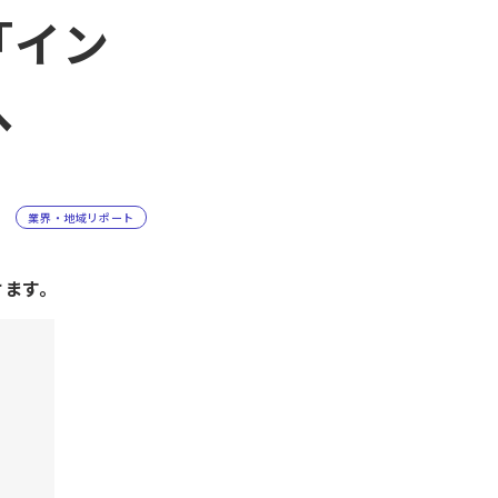
「イン
へ
業界・地域リポート
けます。