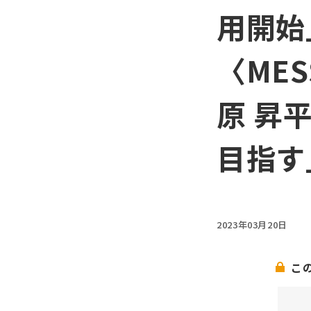
用開始
〈ME
原 昇
目指す
2023年03月20日
こ