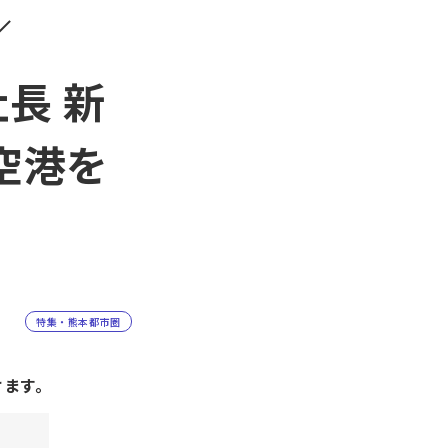
／
社長 新
空港を
特集・熊本都市圏
けます。