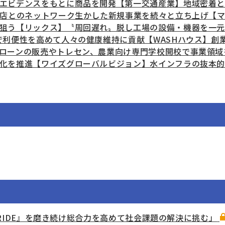
エビデンスをもとに商品を開発【第一交通産業】地域密着と
食店とのネットワーク生かした新規事業を続々と立ち上げ【マ
狙う【リックス】〝周回遅れ〟脱し工場の設備・機器を一元
で利便性を高めて人々の健康維持に貢献【WASHハウス】創
ローンの販売やトレセン、農業向け専門学校開校で事業領域
化を推進【ワイズグローバルビジョン】水インフラの抜本的な
OPRIDE』を磨き続け総合力を高めて社会課題の解決に挑む」