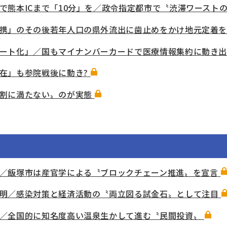
で熊本ICまで「10分」を／政令指定都市で〝渋滞ワース
携」のその後若年人口の県外流出に歯止めをかけ地元定着を
ート化」／国もマイナンバーカードで医療情報集約に動き
在」も参院戦後に動き?
割に満たない〟のが実態
／飯塚市は産官学による〝ブロックチェーン推進〟を宣言
明／感染対策と経済活動の〝両立図る試金石〟として注目
／全国的に知名度高い温泉生かして進む〝民間投資〟