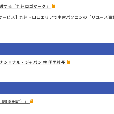
透する「九州ロゴマーク」
クサービス】九州・山口エリアで中古パソコンの「リユース事
ナショナル・ジャパン 林 明男社長
県田川郡添田町）」