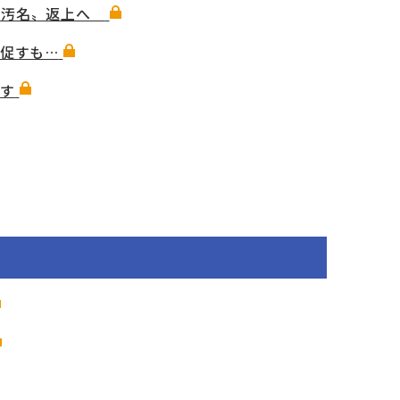
トの汚名〟返上へ
促すも…
出す