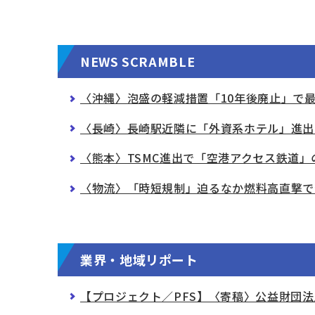
NEWS SCRAMBLE
〈沖縄〉泡盛の軽減措置「10年後廃止」で
〈長崎〉長崎駅近隣に「外資系ホテル」進出
〈熊本〉TSMC進出で「空港アクセス鉄道」
〈物流〉「時短規制」迫るなか燃料高直撃で
業界・地域リポート
【プロジェクト／PFS】〈寄稿〉公益財団法