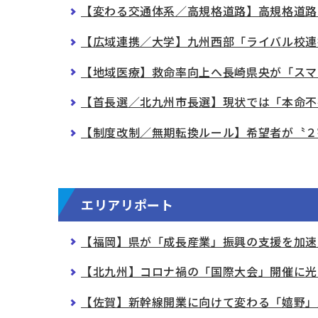
【変わる交通体系／高規格道路】高規格道路
【広域連携／大学】九州西部「ライバル校連
【地域医療】救命率向上へ長崎県央が「スマ
【首長選／北九州市長選】現状では「本命不
【制度改制／無期転換ルール】希望者が〝２
エリアリポート
【福岡】県が「成長産業」振興の支援を加速
【北九州】コロナ禍の「国際大会」開催に光
【佐賀】新幹線開業に向けて変わる「嬉野」