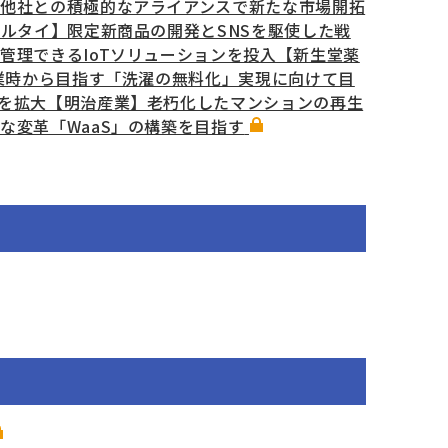
他社との積極的なアライアンスで新たな市場開拓
ルタイ】限定新商品の開発とSNSを駆使した戦
管理できるIoTソリューションを投入【新生堂薬
業時から目指す「洗濯の無料化」実現に向けて目
を拡大【明治産業】老朽化したマンションの再生
変革「WaaS」の構築を目指す