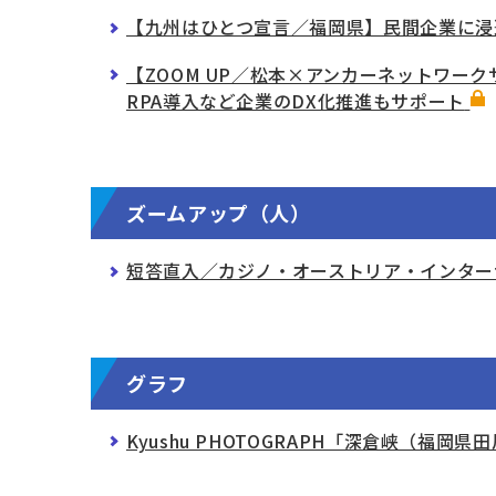
【九州はひとつ宣言／福岡県】民間企業に浸
【ZOOM UP／松本×アンカーネットワー
RPA導入など企業のDX化推進もサポート
ズームアップ（人）
短答直入／カジノ・オーストリア・インター
グラフ
Kyushu PHOTOGRAPH「深倉峡（福岡