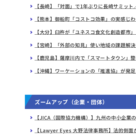
【長崎】「対面」で1年ぶりに長崎サミット
【熊本】御船町「コストコ効果」の実感じわ
【大分】臼杵が「ユネスコ食文化創造都市」
【宮崎】「外部の知見」使い地域の課題解決
【鹿児島】薩摩川内で「スマートタウン」整
【沖縄】ワーケーションの「推進協」が発足
ズームアップ（企業・団体）
【JICA（国際協力機構）】九州の中小企業
【Lawyer Eyes 大野法律事務所】法的