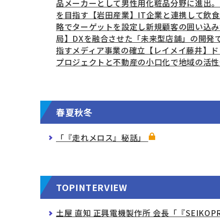
品メーカーとして男性用化粧品分野に進出。
を目指す【岩田産業】IT企業と連携して飲
略でターゲットを設定し新規顧客の囲い込み
局】DXを融合させた「未来型店舗」の開発
指すメディア事業の確立【レイメイ藤井】ド
プロジェクトと不動産の小口化で地域の活性
春夏秋冬
「『走れメロス』秘話」
TOPINTERVIEW
土屋 直知 正興電機製作所 会長「『SEIK