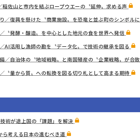
／稲佐山と市内を結ぶロープウエーの〝延伸〟求める声
り／復興を懸けた〝商業施設〟を恐竜と並ぶ町のシンボル
／〝発酵・醸造〟を中心とした地元の食を世界へ発信
／AI活用し漁師の勘を〝データ化〟で技術の継承を図る
備／自治体の〝地域戦略〟と南国殖産の〝企業戦略〟が合
／〝量から質〟への転換を図る切り札として高まる期待
の技術が途上国の「課題」を解決
側面から考える日本の進むべき道