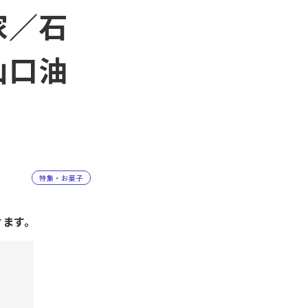
家／石
山口油
特集・お菓子
けます。