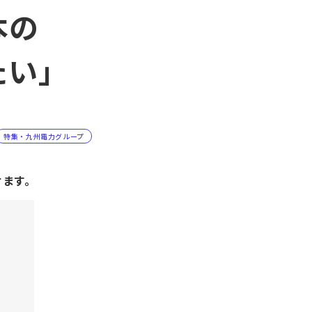
本の
たい」
特集・九州電力グループ
けます。