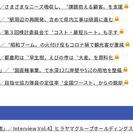
／さまざまなニーズ吸収し、〝課題抱える顧客〟を支援
／〝駅周辺の再開発〟含めて県内工事は順調に進む
／第３回検討委員会で〝コスト・最短ルート〟も示す
戦／〝昭和ブーム〟の火付け役もコロナ禍で観光客が激減
／都農町は〝早生樹〟えびの市は〝大麦〟を原料化
」／〝国直轄事業〟で水深12㍍岸壁や5㌶の用地を整備
／目指せ協力隊員の定住率〝全国ワースト〟からの脱却
」／Interview Vol.4】ヒラヤマグループホールディン