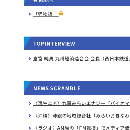
「猫物語」
TOPINTERVIEW
倉富 純男 九州経済連合会 会長（西日本
NEWS SCRAMBLE
〈再生エネ〉九電みらいエナジー「バイオマ
〈沖縄〉沖銀の地域総合社「みらいおきなわ
〈ラジオ〉AM局の「FM転換」でメディア