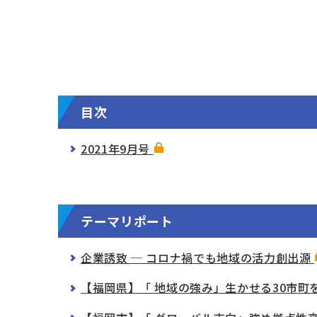
目次
2021年9月号
テーマリポート
企業誘致 ─ コロナ禍でも地域の活力創出源
【福岡県】「 地域の強み」生かせる30市町