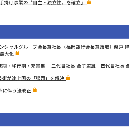
手掛け事業の〝自主・独立性〟を確立」
ンシャルグループ会長兼社長（福岡銀行会長兼頭取）柴戸 隆
最大化
期・移行期・充実期─ 三代目社長 金子道雄 四代目社長 
の技術が途上国の「課題」を解決
改革に伴う法改正