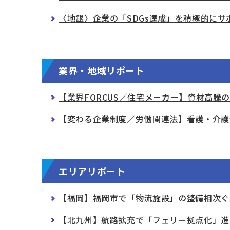
〈地銀〉企業の「SDGs達成」を積極的にサ
業界・地域リポート
【業界FORCUS／住宅メーカー】資材高騰
【変わる企業制度／労働関連法】看護・介護
エリアリポート
【福岡】福岡市で「物流施設」の整備相次ぐ
【北九州】航路拡充で「フェリー拠点化」進