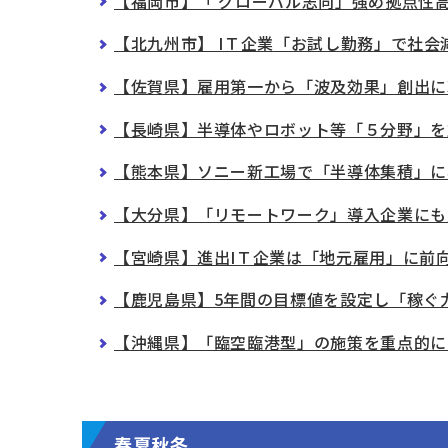
【福岡市】「 グローバル志向」強め拠点性
【北九州市】 IＴ企業「お試し勤務」で社会
【佐賀県】雇用第一から「波及効果」創出に
【長崎県】半導体やロボット等「５分野」を
【熊本県】ソニー新工場で「半導体集積」に
【大分県】「リモートワーク」導入企業にも
【宮崎県】進出IＴ企業は「地元雇用」に前
【鹿児島県】5年間の目標値を設定し「稼ぐ
【沖縄県】「臨空臨港型」の施策を重点的に
春夏秋冬