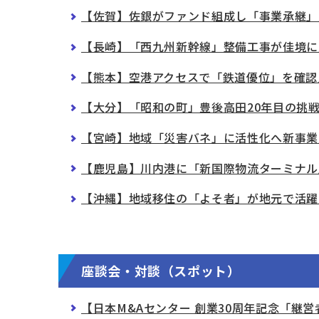
【佐賀】佐銀がファンド組成し「事業承継」
【長崎】「西九州新幹線」整備工事が佳境に
【熊本】空港アクセスで「鉄道優位」を確認
【大分】「昭和の町」豊後高田20年目の挑
【宮崎】地域「災害バネ」に活性化へ新事業
【鹿児島】川内港に「新国際物流ターミナル
【沖縄】地域移住の「よそ者」が地元で活躍
座談会・対談（スポット）
【日本M&Aセンター 創業30周年記念「継営者