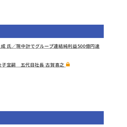
成 氏／現中計でグループ連結純利益500億円達
金子宜嗣 五代目社長 古賀喜之