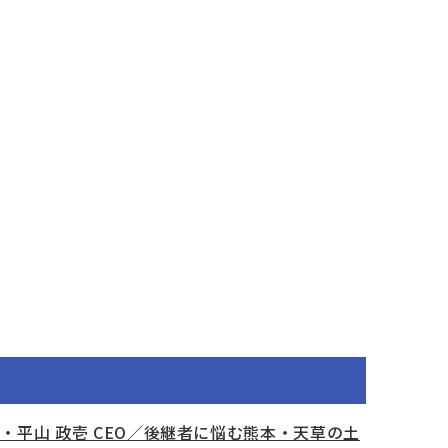
グス・平山 政壱 CEO／後継者に悩む熊本・天草の土