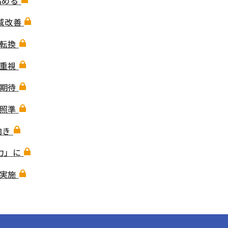
高める
減改善
転換
重視
期待
照準
向き
力」に
実施