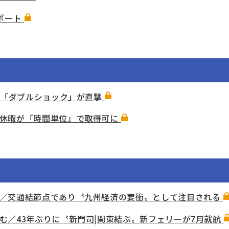
ポート
の「ダブルショック」が直撃
休暇が「時間単位」で取得可に
／交通結節点であり〝九州経済の要衝〟として注目される
む／43年ぶりに〝新門司|関東結ぶ〟新フェリーが7月就航