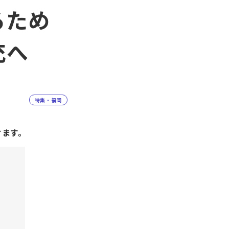
るため
充へ
特集・福岡
けます。