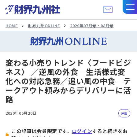
HOME
財界九州ONLINE
2020年07月号・08月号
変わる小売りトレンド〈フードビジ
ネス〉 ／逆風の外食─生活様式変
化への対応急務／追い風の中食─テ
ークアウト頼みからデリバリーに活
路
2020年06月20日
連載
この記事は会員限定です。
ログイン
すると続きをお