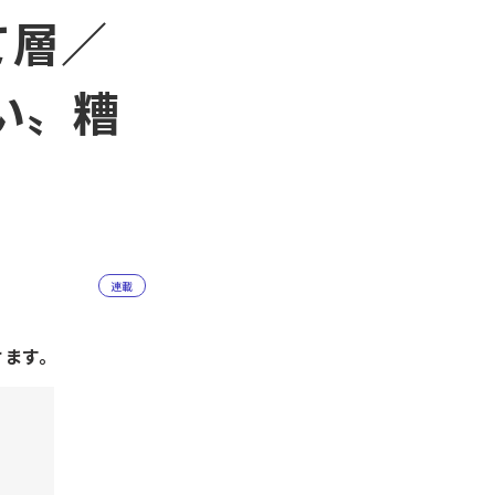
て層／
い〟糟
連載
けます。