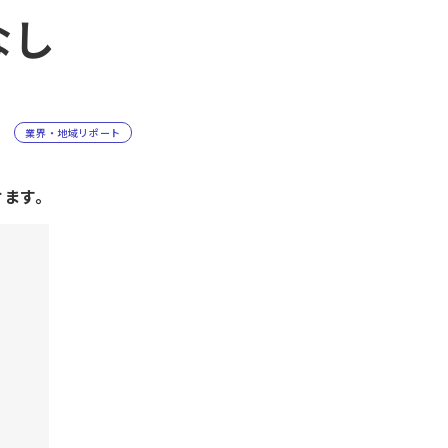
なし
業界・地域リポート
けます。