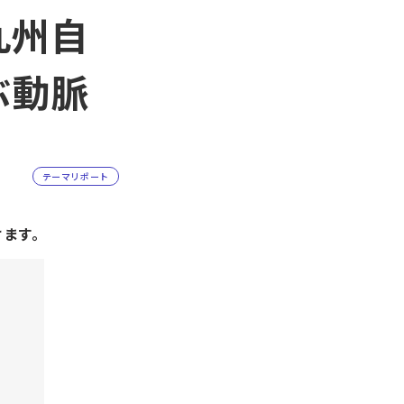
九州自
ぶ動脈
テーマリポート
けます。