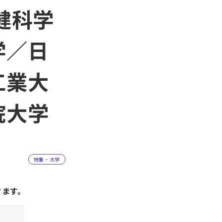
健科学
学／日
工業大
院大学
特集・大学
けます。