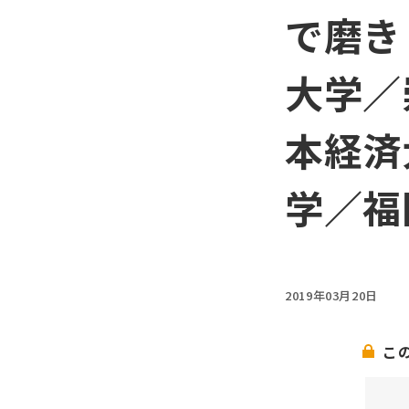
で磨き
大学／
本経済
学／福
2019年03月20日
こ