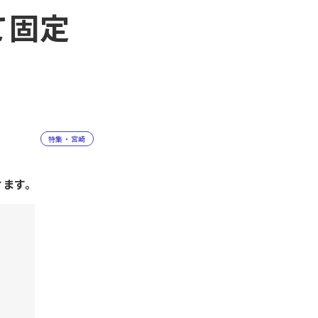
て固定
特集・宮崎
けます。