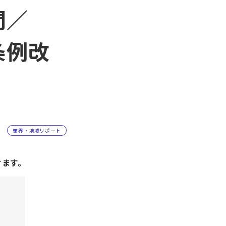
問／
条例改
業界・地域リポート
けます。