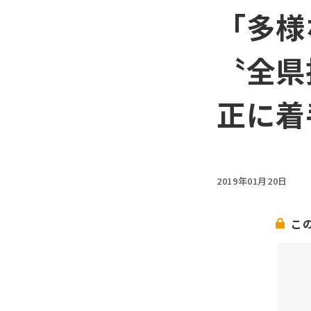
「多様
〝全県
正に着
2019年01月20日
こ