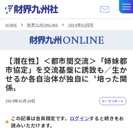
HOME
財界九州ONLINE
2019年02月号
【潜在性】＜都市間交流＞「姉妹都
市協定」を交流基盤に誘致も／生か
せるか各自治体が独自に〝培った関
係〟
2019年01月20日
テーマリポート
この記事は会員限定です。
ログイン
すると続きをお
読みいただけます。