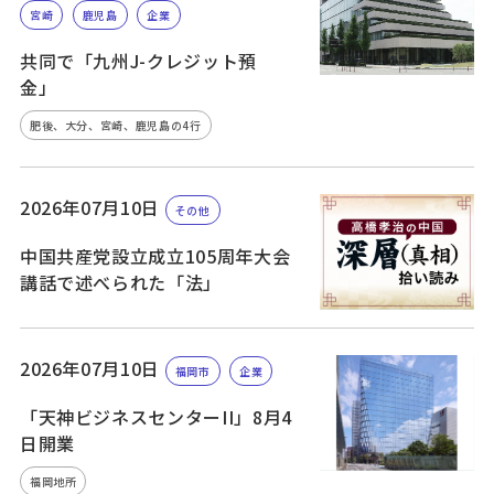
宮崎
鹿児島
企業
共同で「九州J-クレジット預
金」
肥後、大分、宮崎、鹿児島の4行
2026年07月10日
その他
中国共産党設立成立105周年大会
講話で述べられた「法」
2026年07月10日
福岡市
企業
「天神ビジネスセンターII」8月4
日開業
福岡地所