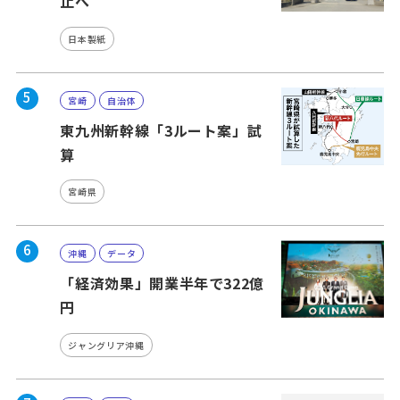
止へ
日本製紙
5
宮崎
自治体
東九州新幹線「3ルート案」試
算
宮崎県
6
沖縄
データ
「経済効果」開業半年で322億
円
ジャングリア沖縄