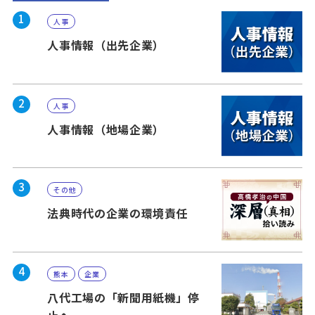
1
人事
人事情報（出先企業）
2
人事
人事情報（地場企業）
3
その他
法典時代の企業の環境責任
4
熊本
企業
八代工場の「新聞用紙機」停