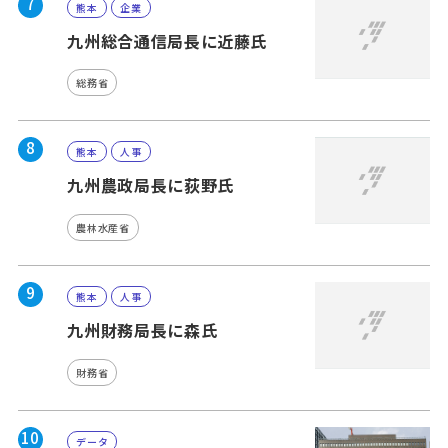
7
熊本
企業
九州総合通信局長に近藤氏
総務省
8
熊本
人事
九州農政局長に荻野氏
農林水産省
9
熊本
人事
九州財務局長に森氏
財務省
10
データ