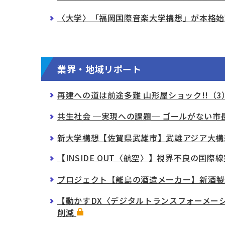
〈大学〉「福岡国際音楽大学構想」が本格始
業界・地域リポート
再建への道は前途多難 山形屋ショック!!
共生社会 ─実現への課題─ ゴールがない
新大学構想【佐賀県武雄市】武雄アジア大構
【INSIDE OUT〈航空〉】視界不良の
プロジェクト【離島の酒造メーカー】新酒製
【動かすDX〈デジタルトランスフォーメーシ
削減