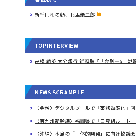
新千円札の顔、北里柴三郎
TOPINTERVIEW
高橋 靖英 大分銀行 新頭取「『金融＋α』
NEWS SCRAMBLE
〈金融〉デジタルツールで「事務効率化」図
〈東九州新幹線〉福岡県で「日豊線ルート」
〈沖縄〉本島の「一体的開発」に向け協議会