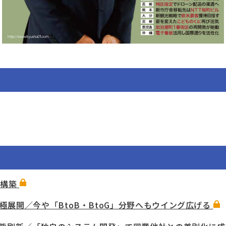
再構築
展開／今や「BtoB・BtoG」分野へもウイング広げる