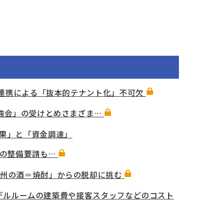
銀連携による「抜本的テナント化」不可欠
強会」の受けとめさまざま…
果」と「資金調達」
制の整備要請も…
九州の酒＝焼酎」からの脱却に挑む
モデルルームの建築費や接客スタッフなどのコスト