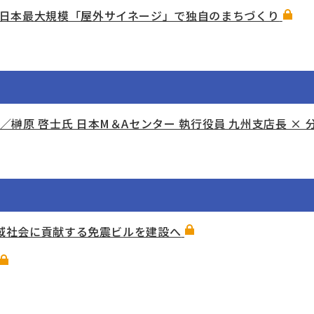
日本最大規模「屋外サイネージ」で独自のまちづくり
rt Up 対談／榊原 啓士氏 日本M＆Aセンター 執行役員 九州支店長
地域社会に貢献する免震ビルを建設へ