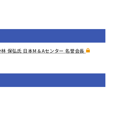
 × 分林 保弘氏 日本M＆Aセンター 名誉会長