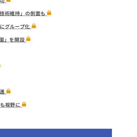
功
技術維持」の側面も
にグループ化
園」を開設
進
」も視野に