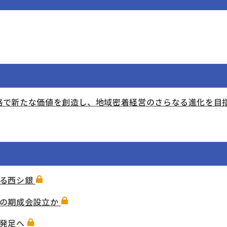
戦略で新たな価値を創造し、地域密着経営のさらなる進化を目
る西シ銀
の期成会設立か
発足へ