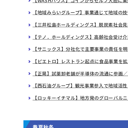
【WASHハウス】コインからセルフ大胆に
【地域みらいグループ】事業通じて地域の技
【三井松島ホールディングス】脱炭素社会見
【テノ．ホールディングス】高齢社会受け介
【サニックス】分社化で主要事業の責任を明確
【ピエトロ】レストラン起点に食品事業を拡
【正晃】試薬卸老舗が半導体の流通に参画／
【西石油グループ】観光事業参入で地域活性
【ロッキーイチマル】地方発のグローバルニ
春夏秋冬