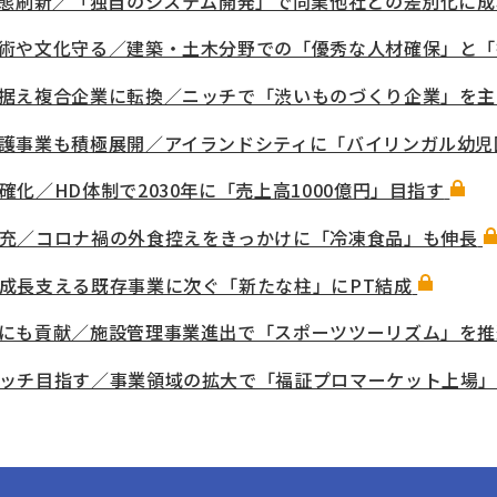
業態刷新／「独自のシステム開発」で同業他社との差別化に成
術や文化守る／建築・土木分野での「優秀な人材確保」と「
据え複合企業に転換／ニッチで「渋いものづくり企業」を主
護事業も積極展開／アイランドシティに「バイリンガル幼児
化／HD体制で2030年に「売上高1000億円」目指す
充／コロナ禍の外食控えをきっかけに「冷凍食品」も伸長
成長支える既存事業に次ぐ「新たな柱」にPT結成
にも貢献／施設管理事業進出で「スポーツツーリズム」を推
ッチ目指す／事業領域の拡大で「福証プロマーケット上場