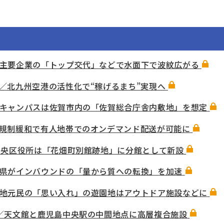
主要企業の「トップ交代」などで水面下で波紋広がる
／北九州空港の活性化で“稼げるまち”実現へ
キャンパスは佐賀市内の「佐賀総合庁舎内敷地」を想定
規制緩和で有人地帯でのオンデマンド配送が可能に
中央区役所は「花畑町別館跡地」に分館として新設
県がインバウンドの「量から質への転換」を加速
地元民の「思い入れ」の遊園地はアウトドア施設などに
／天文館と鹿児島中央駅の中間地点に高層複合施設