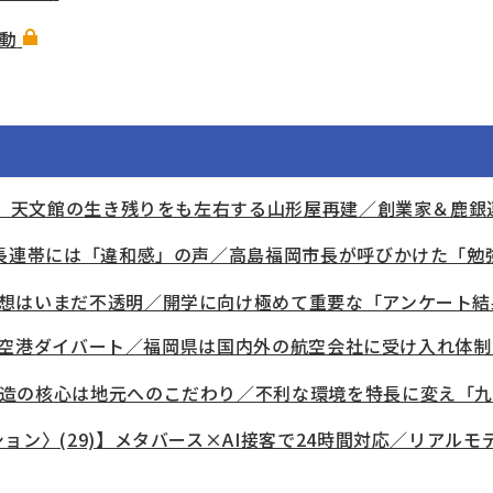
動
（3）天文館の生き残りをも左右する山形屋再建／創業家＆鹿
市長連帯には「違和感」の声／高島福岡市長が呼びかけた「勉
想はいまだ不透明／開学に向け極めて重要な「アンケート結
国際線空港ダイバート／福岡県は国内外の航空会社に受け入れ体
造の核心は地元へのこだわり／不利な環境を特長に変え「
ョン〉(29)】メタバース×AI接客で24時間対応／リアル