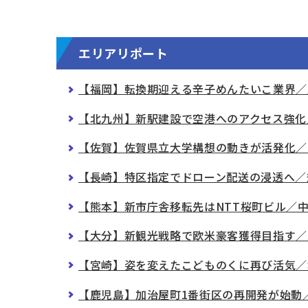
エリアリポート
【福岡】転換期迎える辛子めんたいこ業界／
【北九州】新駅建設で空港へのアクセス強化
【佐賀】佐賀県立大学構想の動きが活発化／
【長崎】特区指定でドローン配送の浸透へ／
【熊本】新市庁舎移転先はNTT桜町ビル／
【大分】新観光戦略で欧米豪客獲得目指す／
【宮崎】姿を変えたこどものくに再び活気／
【鹿児島】加治屋町1番街区の再開発が始動